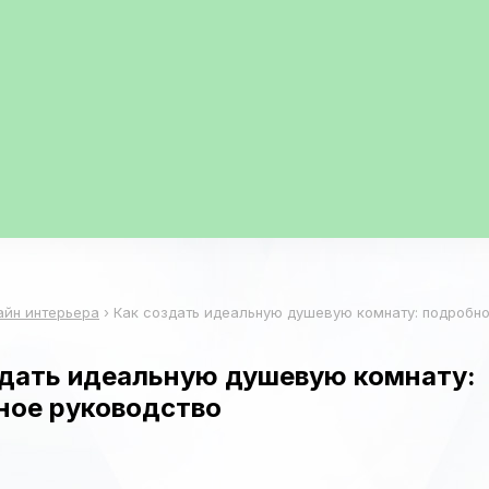
айн интерьера
›
Как создать идеальную душевую комнату: подробн
здать идеальную душевую комнату:
ное руководство