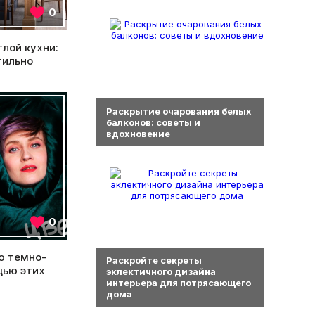
0
лой кухни:
тильно
0
Раскрытие очарования белых
балконов: советы и
вдохновение
0
0
ю темно-
Раскройте секреты
щью этих
эклектичного дизайна
интерьера для потрясающего
дома