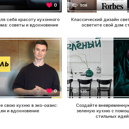
0
508
ля себя красоту кухонного
Классический дизайн свет
ма: советы и вдохновение
осветите свой дом с
0
535
е свою кухню в эко-оазис:
Создайте вневременну
еи и вдохновение
зеленую кухню с помо
стильных идей