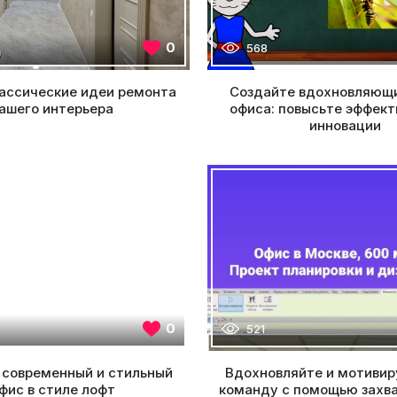
0
568
ассические идеи ремонта
Создайте вдохновляющи
ашего интерьера
офиса: повысьте эффект
инновации
0
521
 современный и стильный
Вдохновляйте и мотивир
фис в стиле лофт
команду с помощью зах