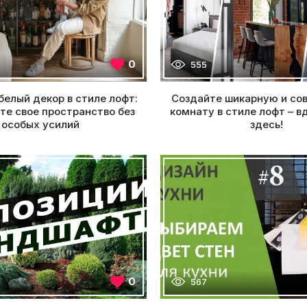
0
555
белый декор в стиле лофт:
Создайте шикарную и со
те свое пространство без
комнату в стиле лофт – в
особых усилий
здесь!
0
567