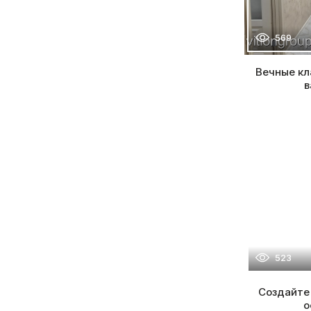
569
Вечные кл
в
523
Создайте
о