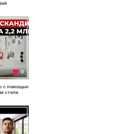
фий
0
ю с помощью
ом стиле