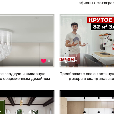
офисных фотогра
0
542
те гладкую и шикарную
Преобразите свою гостину
 с современным дизайном
декора в скандинавск