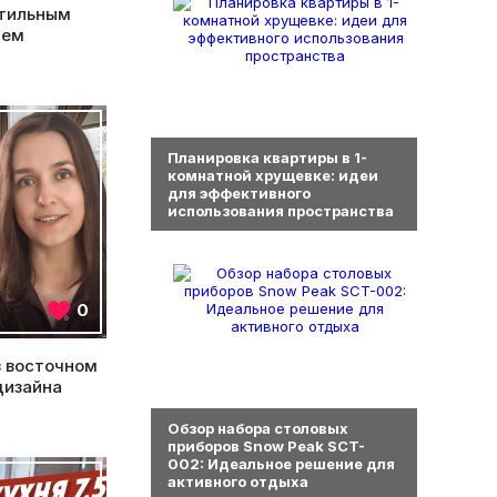
стильным
ием
0
Планировка квартиры в 1-
комнатной хрущевке: идеи
для эффективного
использования пространства
0
в восточном
дизайна
0
Обзор набора столовых
приборов Snow Peak SCT-
002: Идеальное решение для
активного отдыха