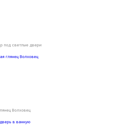
р под светлые двери
лянец Волховец