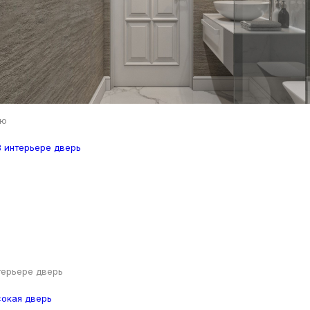
ую
терьере дверь