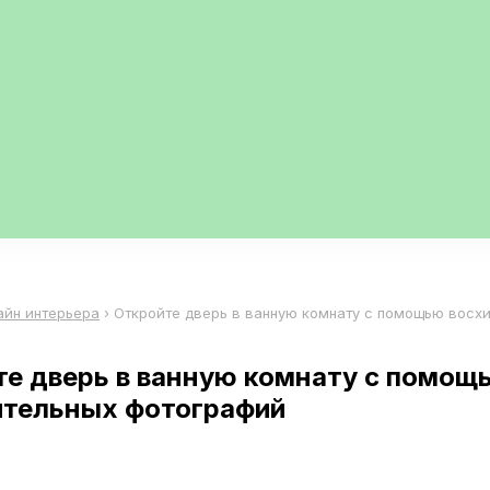
айн интерьера
›
Откройте дверь в ванную комнату с помощью восх
те дверь в ванную комнату с помощ
ительных фотографий