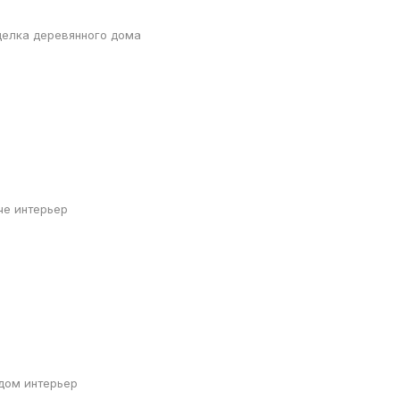
делка деревянного дома
че интерьер
дом интерьер