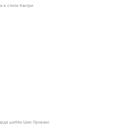
 м в стиле Кантри
арда шебби Шик Прованс