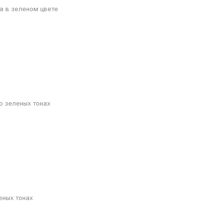
а в зеленом цвете
о зеленых тонах
еных тонах