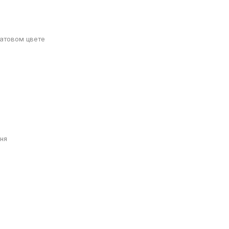
атовом цвете
ня