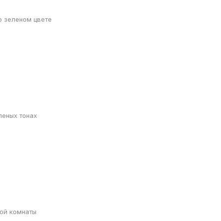
о зеленом цвете
леных тонах
ной комнаты