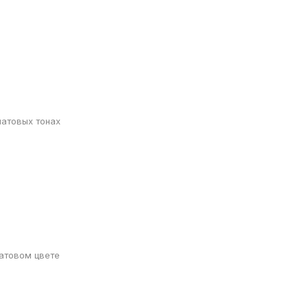
латовых тонах
атовом цвете