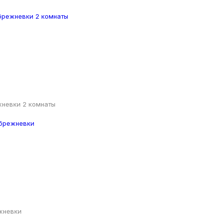
жневки 2 комнаты
жневки