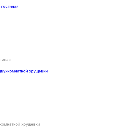
тиная
хкомнатной хрущёвки