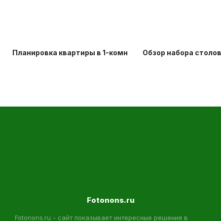
Планировка квартиры в 1-комнатной хрущевке: идеи д
Обзор набора столо
Fotonons.ru
Fotonons.ru - сайт показывает интересные решения в