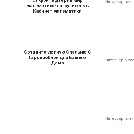
Откройте дверь в мир
Интерьер пив
математики: погрузитесь в
Кабинет математики
Создайте уютную Спальню С
Гардеробной для Вашего
Интерьер мага
Дома
Интерьер пив