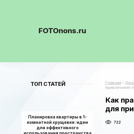
FOTOnons.ru
Главная
›
Диз
ТОП СТАТЕЙ
привлечения 
Как пра
для пр
Планировка квартиры в 1-
комнатной хрущевке: идеи
722
для эффективного
использования пространства