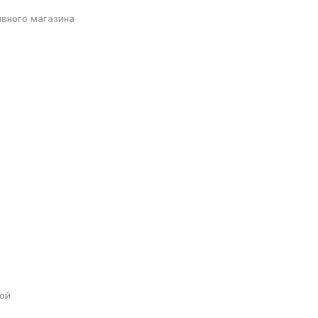
ивного магазина
и
ной