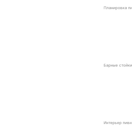
Планировка п
Барные стойк
Интерьер пив