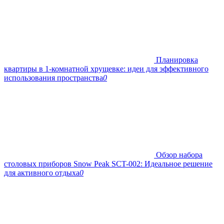
Планировка
квартиры в 1-комнатной хрущевке: идеи для эффективного
использования пространства
0
Обзор набора
столовых приборов Snow Peak SCT-002: Идеальное решение
для активного отдыха
0