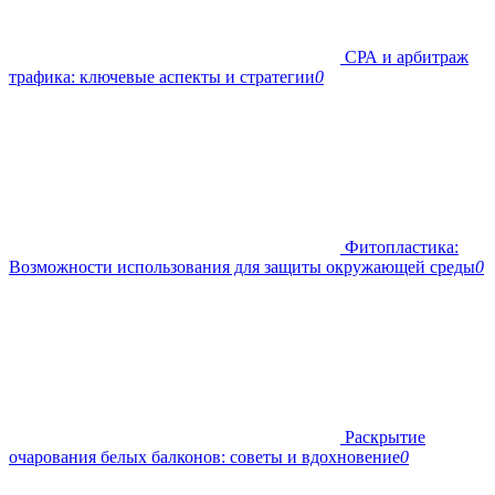
СРА и арбитраж
трафика: ключевые аспекты и стратегии
0
Фитопластика:
Возможности использования для защиты окружающей среды
0
Раскрытие
очарования белых балконов: советы и вдохновение
0