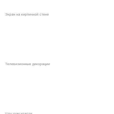
Экран на кирпичной стене
Телевизионные декорации
Шоу рум красок