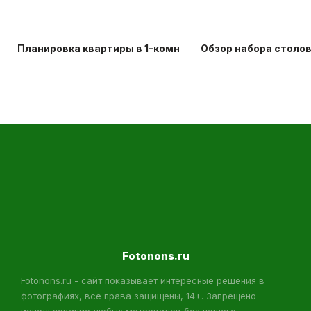
Планировка квартиры в 1-комнатной хрущевке: идеи д
Обзор набора столо
Fotonons.ru
Fotonons.ru - сайт показывает интересные решения в
фотографиях, все права защищены, 14+. Запрещено