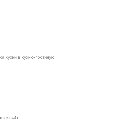
а кухни в кухню-гостиную
ешке п44т