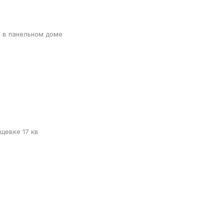
я в панельном доме
ущевке 17 кв