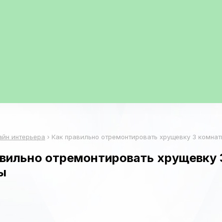
айн интерьера
›
Как правильно отремонтировать хрущевку 3 комнат
авильно отремонтировать хрущевку 
ы