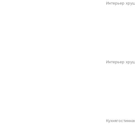
Интерьер хрущ
Интерьер хру
Кухнягостинна