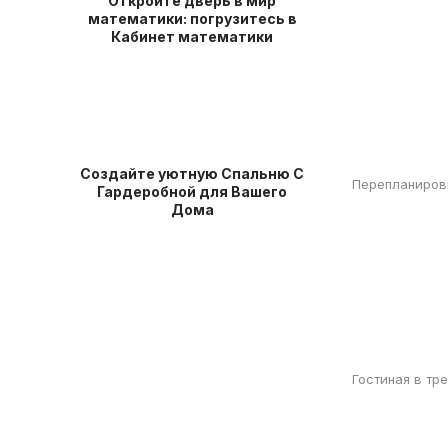
Откройте дверь в мир
математики: погрузитесь в
Кабинет математики
Создайте уютную Спальню С
Перепланировк
Гардеробной для Вашего
Дома
Гостиная в тр