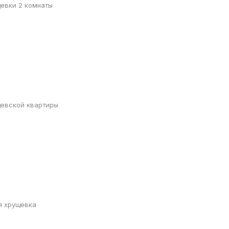
евки 2 комнаты
щевской квартиры
я хрущевка