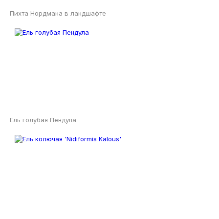
Пихта Нордмана в ландшафте
Ель голубая Пендула