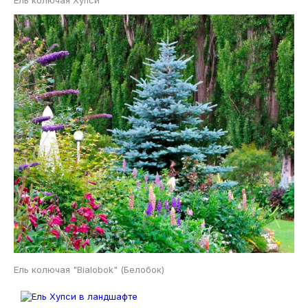
Ель колючая Хупси
Ель колючая "Bialobok" (Белобок)