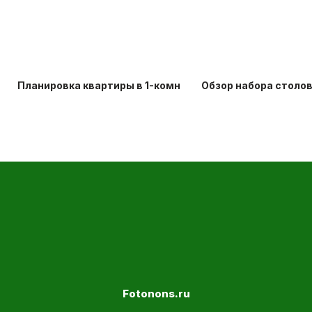
Планировка квартиры в 1-комнатной хрущевке: идеи д
Обзор набора столо
Fotonons.ru