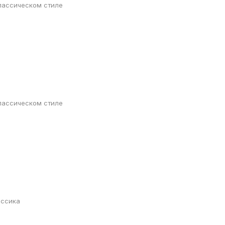
лассическом стиле
лассическом стиле
ассика