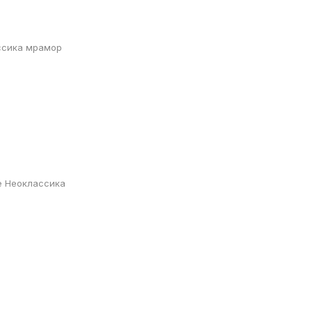
ссика мрамор
е Неоклассика