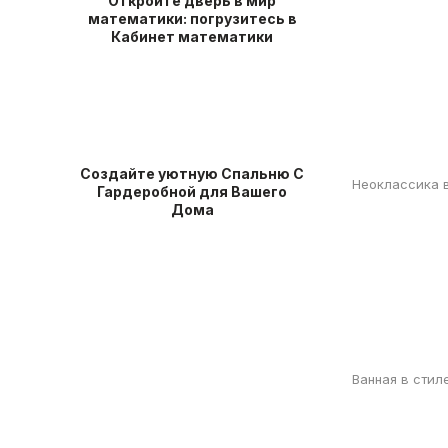
Откройте дверь в мир
математики: погрузитесь в
Кабинет математики
Создайте уютную Спальню С
Неоклассика в
Гардеробной для Вашего
Дома
Ванная в стил