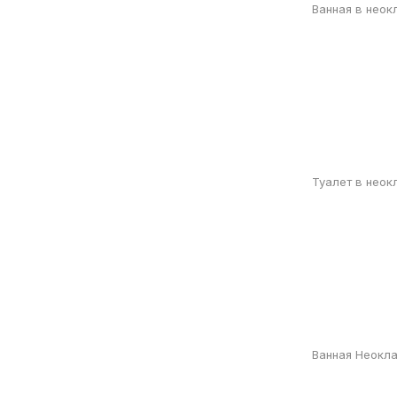
Ванная в неок
Туалет в неок
Ванная Неокл