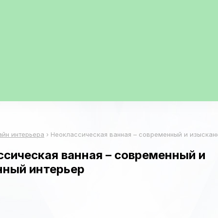
айн интерьера
›
Неоклассическая ванная – современный и изыскан
сическая ванная – современный и
нный интерьер