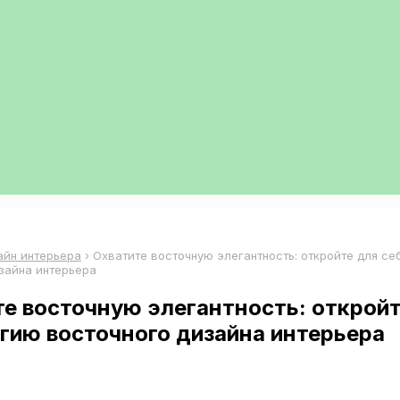
айн интерьера
›
Охватите восточную элегантность: откройте для се
зайна интерьера
е восточную элегантность: откройт
гию восточного дизайна интерьера