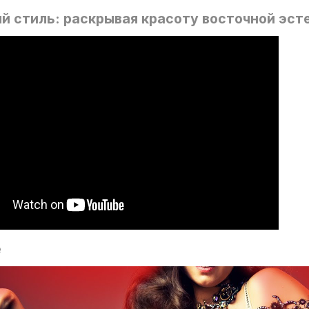
й стиль: раскрывая красоту восточной эст
е