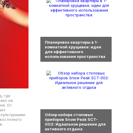
0
Планировка квартиры в 1-
комнатной хрущевке: идеи
для эффективного
использования пространства
, где
ако на
ия. От
0
ает
 культурными
Обзор набора столовых
 восточного
приборов Snow Peak SCT-
е.
002: Идеальное решение для
активного отдыха