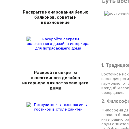
Суть вос
Раскрытие очарования белых
балконов: советы и
вдохновение
1. Традици
Раскройте секреты
Восточное иск
эклектичного дизайна
наследия реги
интерьера для потрясающего
гармонию, от 
дома
Каждый мазок
созерцания.
2. Философ
Философия дз
оказала больш
интеграцию ра
сады с тщате
этой философ