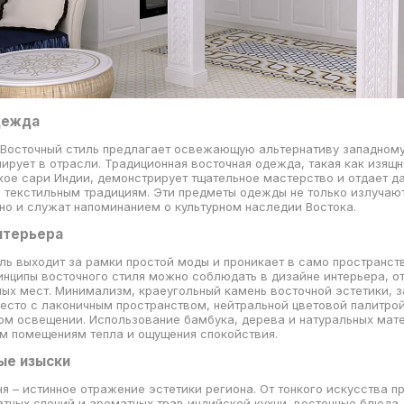
одежда
 Восточный стиль предлагает освежающую альтернативу западному
ирует в отрасли. Традиционная восточная одежда, такая как изящ
кое сари Индии, демонстрирует тщательное мастерство и отдает д
 текстильным традициям. Эти предметы одежды не только излучаю
 но и служат напоминанием о культурном наследии Востока.
интерьера
ль выходит за рамки простой моды и проникает в само пространст
нципы восточного стиля можно соблюдать в дизайне интерьера, о
ых мест. Минимализм, краеугольный камень восточной эстетики, 
есто с лаконичным пространством, нейтральной цветовой палитрой
ом освещении. Использование бамбука, дерева и натуральных мат
м помещениям тепла и ощущения спокойствия.
ые изыски
ня – истинное отражение эстетики региона. От тонкого искусства п
тных специй и ароматных трав индийской кухни, восточные блюда