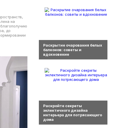
пространств,
ена ​​на
я благополучию
ра, до
 формировании
0
Раскрытие очарования белых
балконов: советы и
вдохновение
0
Раскройте секреты
эклектичного дизайна
интерьера для потрясающего
дома