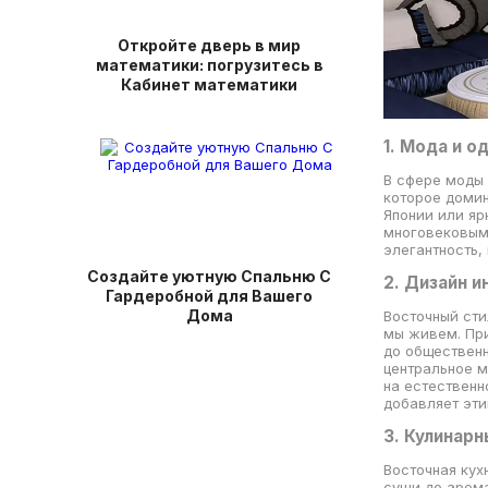
Откройте дверь в мир
математики: погрузитесь в
Кабинет математики
1. Мода и 
В сфере моды
которое домин
Японии или яр
многовековым
элегантность,
Создайте уютную Спальню С
2. Дизайн 
Гардеробной для Вашего
Дома
Восточный сти
мы живем. При
до общественн
центральное м
на естественн
добавляет эти
3. Кулинарн
Восточная кух
суши до арома