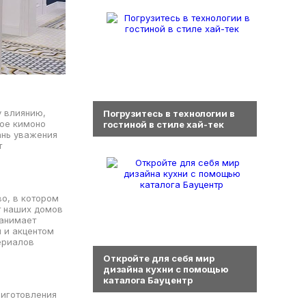
0
 влиянию,
Погрузитесь в технологии в
ное кимоно
гостиной в стиле хай-тек
ань уважения
т
во, в котором
т наших домов
занимает
 и акцентом
0
ериалов
Откройте для себя мир
дизайна кухни с помощью
каталога Бауцентр
риготовления