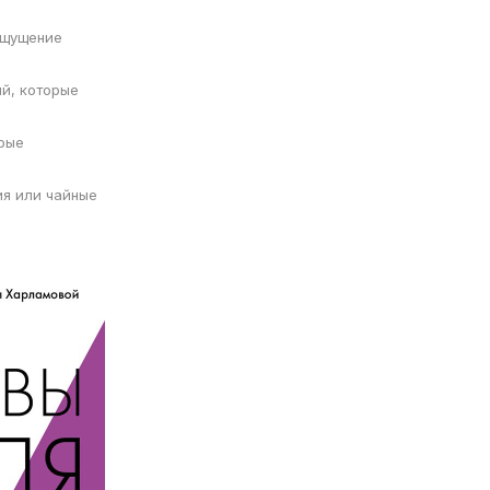
 ощущение
й, которые
орые
ия или чайные