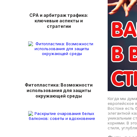
СРА и арбитраж трафика:
ключевые аспекты и
стратегии
Фитопластика: Возможности
использования для защиты
окружающей среды
Когда мы дума
европейское в
Востоке есть 
элегантной ка
уникальным ст
корнями. В эт
стиля, углубл