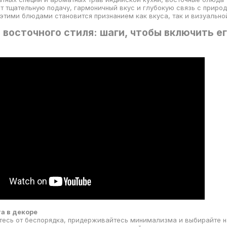
 тщательную подачу, гармоничный вкус и глубокую связь с природ
тими блюдами становится признанием как вкуса, так и визуально
 восточного стиля: шаги, чтобы включить ег
а в декоре
ьтесь от беспорядка, придерживайтесь минимализма и выбирайте 