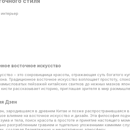
точного стиля
онное восточное искусство
усство – это сокровищница красоты, отражающая суть богатого ку
она. Традиционное восточное искусство воплощает простоту, спок
замысловатых пейзажей китайских свитков до нежных мазков япон
 кисти рассказывает историю, приглашая зрителя в мир размышле
ия Дзен
эн, зародившаяся в древнем Китае и позже распространившаяся в
ое влияние на восточное искусство и дизайн. Эта философия подч
зума и тела, поиск красоты в простоте и принятие настоящего мом
льно разграбленным гравием и тщательно уложенными камнями сл
ии, создавая безмятежную и медитативную атмосферу.