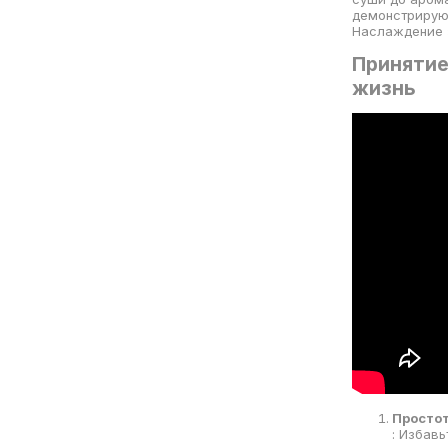
демонстрируют
Наслаждение э
Принятие
жизнь
Простот
: Избав