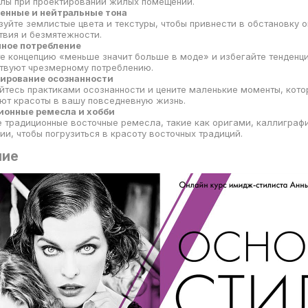
лы при проектировании жилых помещений.
енные и нейтральные тона
ьзуйте землистые цвета и текстуры, чтобы привнести в обстановку
твия и безмятежности.
ное потребление
те концепцию «меньше значит больше в моде» и избегайте тенденци
твуют чрезмерному потреблению.
ирование осознанности
айтесь практиками осознанности и цените маленькие моменты, кот
ют красоты в вашу повседневную жизнь.
онные ремесла и хобби
те традиционные восточные ремесла, такие как оригами, каллиграф
ии, чтобы погрузиться в красоту восточных традиций.
ние