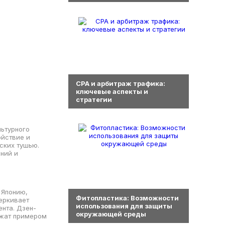
0
СРА и арбитраж трафика:
ключевые аспекты и
стратегии
льтурного
ойствие и
ских тушью.
ний и
0
 Японию,
Фитопластика: Возможности
еркивает
использования для защиты
ента. Дзен-
окружающей среды
ужат примером