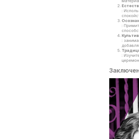
материа
Естеств
: Испол
спокойс
Осознан
: Прими
способс
Культив
: заним
добавля
Традици
: Изучи
церемон
Заключе