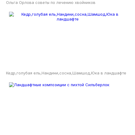
Ольга Орлова советы по лечению хвойников
Кедр,голубая ель,Нандини,сосна,Шамшод,Юка в ландшафте