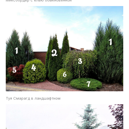
Миксбордер с елью обыкновенной
Туя Смарагд в ландшафтном