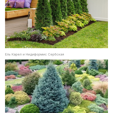
Ель Карел и Нидиформис Сербская