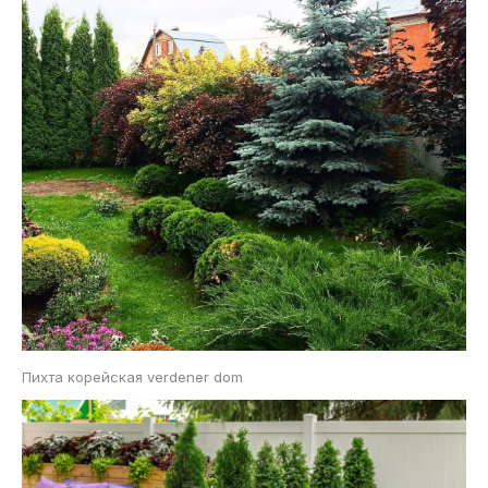
Пихта корейская verdener dom