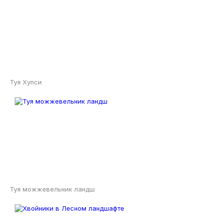
Туя Хупси
Туя можжевельник ландш