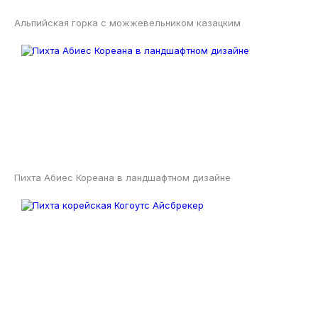
Альпийская горка с можжевельником казацким
Пихта Абиес Кореана в ландшафтном дизайне