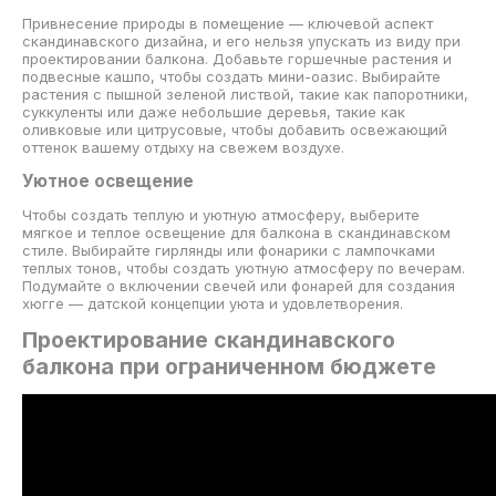
Привнесение природы в помещение — ключевой аспект
скандинавского дизайна, и его нельзя упускать из виду при
проектировании балкона. Добавьте горшечные растения и
подвесные кашпо, чтобы создать мини-оазис. Выбирайте
растения с пышной зеленой листвой, такие как папоротники,
суккуленты или даже небольшие деревья, такие как
оливковые или цитрусовые, чтобы добавить освежающий
оттенок вашему отдыху на свежем воздухе.
Уютное освещение
Чтобы создать теплую и уютную атмосферу, выберите
мягкое и теплое освещение для балкона в скандинавском
стиле. Выбирайте гирлянды или фонарики с лампочками
теплых тонов, чтобы создать уютную атмосферу по вечерам.
Подумайте о включении свечей или фонарей для создания
хюгге — датской концепции уюта и удовлетворения.
Проектирование скандинавского
балкона при ограниченном бюджете