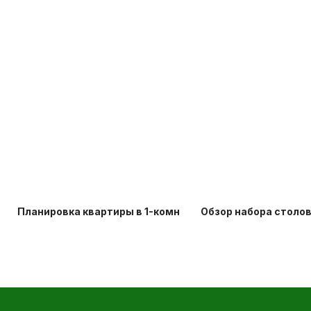
Планировка квартиры в 1-комнатной хрущевке: идеи д
Обзор набора столо