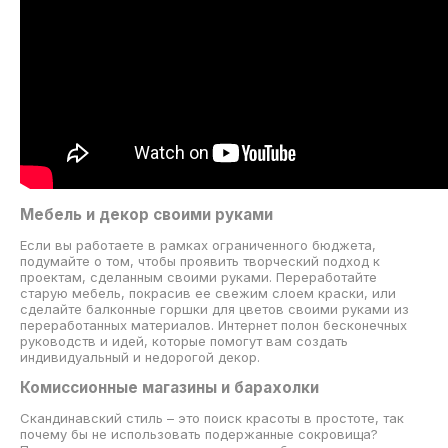
Мебель и декор своими руками
Если вы работаете в рамках ограниченного бюджета,
подумайте о том, чтобы проявить творческий подход к
проектам, сделанным своими руками. Переработайте
старую мебель, покрасив ее свежим слоем краски, или
сделайте балконные горшки для цветов своими руками из
переработанных материалов. Интернет полон бесконечных
руководств и идей, которые помогут вам создать
индивидуальный и недорогой декор.
Комиссионные магазины и барахолки
Скандинавский стиль – это поиск красоты в простоте, так
почему бы не использовать подержанные сокровища?