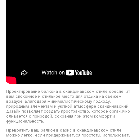
Проектирование балкона в скандинавском стиле обеспечит
вам спокойное и стильное место для отдыха на свежем
воздухе. Благодаря минималистическому подходу,
природным элементам и уютной атмосфере скандинавский
дизайн позволяет создать пространство, которое органично
сливается с природой, сохраняя при этом комфорт и
функциональность.
Превратить ваш балкон в оазис в скандинавском стиле
можно легко, если придерживаться простоты, использовать