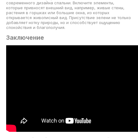
современного дизайна спальни. Включите элементы,
которые привносят внешний вид, например, живые стены,
растения в горшках или большие окна, из которых
открывается живописный вид. Присутствие зелени не только
добавляет нотку природы, но и способствует ощущению
спокойствия и благополучия.
Заключение