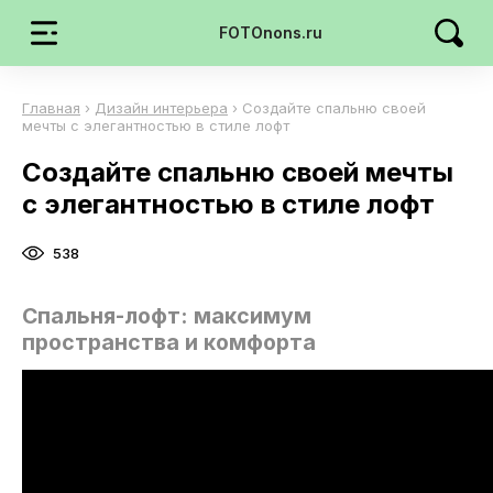
FOTOnons.ru
Главная
›
Дизайн интерьера
›
Создайте спальню своей
мечты с элегантностью в стиле лофт
Создайте спальню своей мечты
с элегантностью в стиле лофт
538
Спальня-лофт: максимум
пространства и комфорта