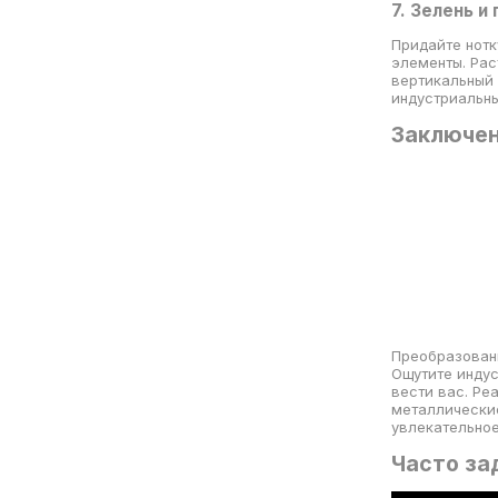
7. Зелень и
Придайте нотк
элементы. Рас
вертикальный 
индустриальн
Заключе
Преобразовани
Ощутите индус
вести вас. Ре
металлические
увлекательное
Часто за