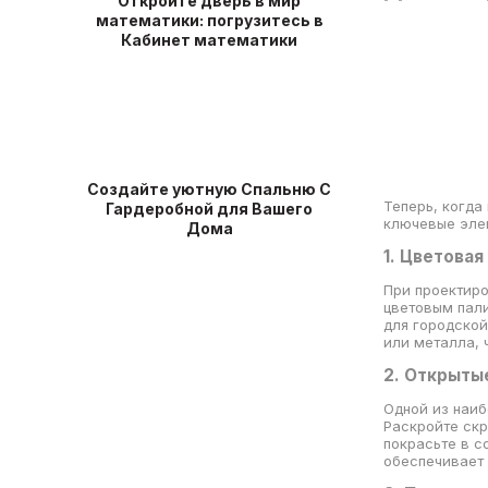
Откройте дверь в мир
математики: погрузитесь в
Кабинет математики
Создайте уютную Спальню С
Теперь, когда
Гардеробной для Вашего
ключевые элем
Дома
1. Цветовая
При проектиро
цветовым пали
для городской
или металла, 
2. Открыты
Одной из наиб
Раскройте скр
покрасьте в с
обеспечивает 