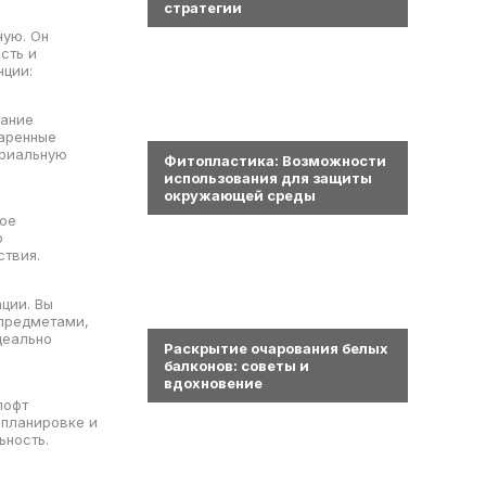
стратегии
ную. Он
сть и
нции:
вание
0
таренные
триальную
Фитопластика: Возможности
использования для защиты
окружающей среды
тое
ю
ствия.
ции. Вы
0
предметами,
деально
Раскрытие очарования белых
балконов: советы и
вдохновение
лофт
 планировке и
ьность.