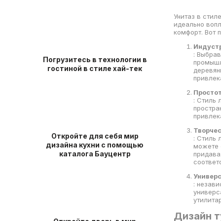
Унитаз в стил
идеально вопл
комфорт. Вот 
Индуст
: Выбра
Погрузитесь в технологии в
промышл
гостиной в стиле хай-тек
деревян
привлек
Просто
: Стиль
простра
привлек
Творчес
Откройте для себя мир
: Стиль
дизайна кухни с помощью
можете 
каталога Бауцентр
придава
соответ
Универ
: незави
универс
утилита
Дизайн т