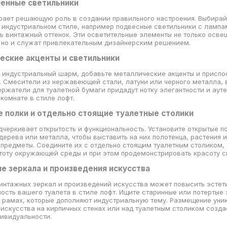
енные светильники
рает решающую роль в создании правильного настроения. Выбирай
 индустриальном стиле, например подвесные светильники с лампа
ь винтажный оттенок. Эти осветительные элементы не только осве
 но и служат привлекательным дизайнерским решением.
ческие акценты и светильники
 индустриальный шарм, добавьте металлические акценты и приспо
. Смесители из нержавеющей стали, латуни или черного металла,
ержатели для туалетной бумаги придадут нотку элегантности и аут
комнате в стиле лофт.
е полки и отдельно стоящие туалетные столики
дчеркивает открытость и функциональность. Установите открытые п
дерева или металла, чтобы выставить на них полотенца, растения 
предметы. Соедините их с отдельно стоящим туалетным столиком,
тоту окружающей среды и при этом продемонстрировать красоту с
е зеркала и произведения искусства
интажных зеркал и произведений искусства может повысить эстет
ость вашего туалета в стиле лофт. Ищите старинные или потертые 
 рамах, которые дополняют индустриальную тему. Размещение уни
искусства на кирпичных стенах или над туалетным столиком созда
ивидуальности.