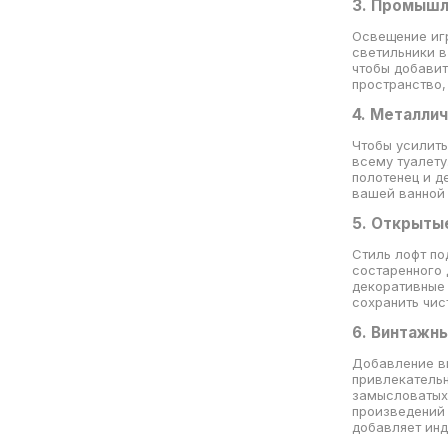
3. Промышл
Освещение иг
светильники в
чтобы добавит
пространство,
4. Металли
Чтобы усилить
всему туалету
полотенец и д
вашей ванной 
5. Открыты
Стиль лофт по
состаренного 
декоративные 
сохранить чис
6. Винтажны
Добавление в
привлекательн
замысловатых
произведений 
добавляет инд