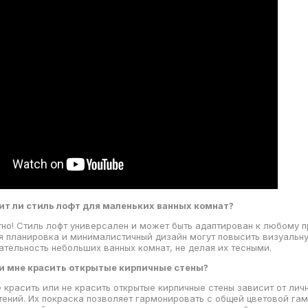
т ли стиль лофт для маленьких ванных комнат?
но! Стиль лофт универсален и может быть адаптирован к любому п
я планировка и минималистичный дизайн могут повысить визуальн
ательность небольших ванных комнат, не делая их тесными.
и мне красить открытые кирпичные стены?
 красить или не красить открытые кирпичные стены зависит от лич
тений. Их покраска позволяет гармонировать с общей цветовой га