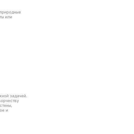
 природные
ты или
жной задачей.
ворчеству
стены,
ое и