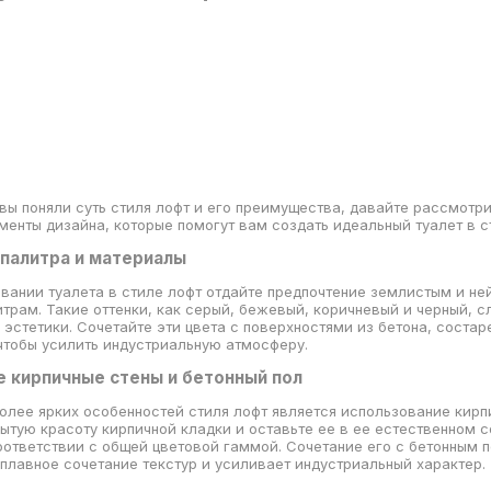
 вы поняли суть стиля лофт и его преимущества, давайте рассмотр
енты дизайна, которые помогут вам создать идеальный туалет в с
 палитра и материалы
вании туалета в стиле лофт отдайте предпочтение землистым и н
трам. Такие оттенки, как серый, бежевый, коричневый и черный, 
 эстетики. Сочетайте эти цвета с поверхностями из бетона, соста
чтобы усилить индустриальную атмосферу.
е кирпичные стены и бетонный пол
олее ярких особенностей стиля лофт является использование кирпи
ытую красоту кирпичной кладки и оставьте ее в ее естественном 
оответствии с общей цветовой гаммой. Сочетание его с бетонным 
плавное сочетание текстур и усиливает индустриальный характер.