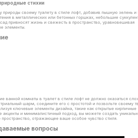
 природные стихии
у природы своему туалету в стиле лофт, добавив пышную зелень и
тения в металлических или бетонных горшках, небольшие суккулен
сад привносят жизнь и свежесть в пространство, уравновешивая
ые элементы.
ние
е ванной комнаты в туалет в стиле лофт не должно оказаться сло
триальный шарм, соедините его с простотой и позвольте своему т
ализуя ключевые элементы дизайна, такие как открытые кирпичные 
 акценты и минималистичный подход, вы можете создать уникальн
 пространство, отражающее ваше особое чувство стиля.
даваемые вопросы