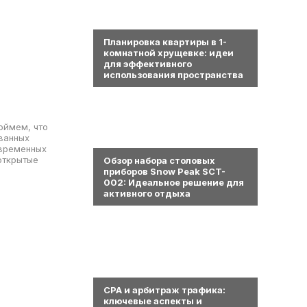
0
Планировка квартиры в 1-
комнатной хрущевке: идеи
для эффективного
использования пространства
оймем, что
ванных
0
овременных
открытые
Обзор набора столовых
приборов Snow Peak SCT-
002: Идеальное решение для
активного отдыха
0
СРА и арбитраж трафика:
ключевые аспекты и