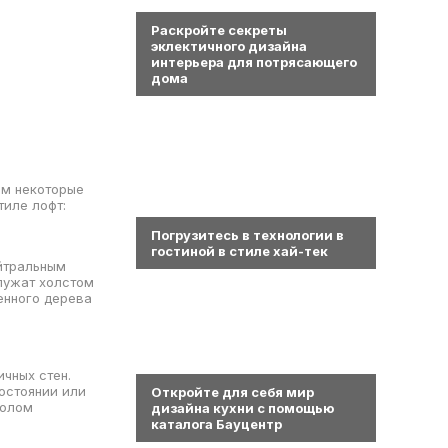
0
Раскройте секреты
эклектичного дизайна
интерьера для потрясающего
дома
им некоторые
тиле лофт:
0
Погрузитесь в технологии в
гостиной в стиле хай-тек
ейтральным
служат холстом
ренного дерева
0
чных стен.
состоянии или
Откройте для себя мир
полом
дизайна кухни с помощью
каталога Бауцентр