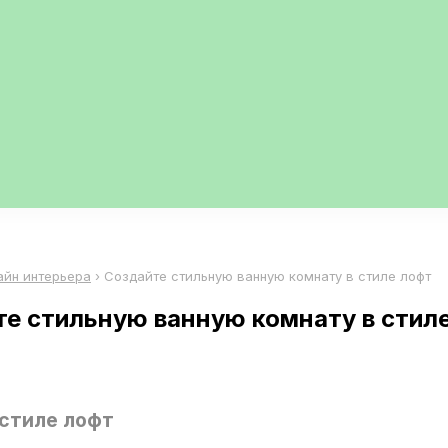
айн интерьера
›
Создайте стильную ванную комнату в стиле лофт
е стильную ванную комнату в стил
 стиле лофт