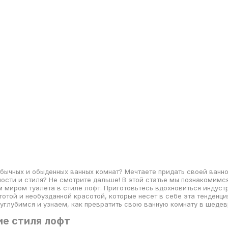
обычных и обыденных ванных комнат? Мечтаете придать своей ванн
ности и стиля? Не смотрите дальше! В этой статье мы познакомимс
 миром туалета в стиле лофт. Приготовьтесь вдохновиться индус
отой и необузданной красотой, которые несет в себе эта тенденци
 углубимся и узнаем, как превратить свою ванную комнату в шедев
е стиля лофт