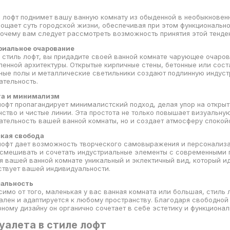
е лофт поднимет вашу ванную комнату из обыденной в необыкновен
ощает суть городской жизни, обеспечивая при этом функционально
почему вам следует рассмотреть возможность принятия этой тенде
риальное очарование
в стиль лофт, вы придадите своей ванной комнате чарующее очаро
енной архитектуры. Открытые кирпичные стены, бетонные или сос
ные полы и металлические светильники создают подлинную индус
ательность.
та и минимализм
 лофт пропагандирует минималистский подход, делая упор на откры
нство и чистые линии. Эта простота не только повышает визуальну
ательность вашей ванной комнаты, но и создает атмосферу спокой
кая свобода
 лофт дает возможность творческого самовыражения и персонализа
смешивать и сочетать индустриальные элементы с современными 
я вашей ванной комнате уникальный и эклектичный вид, который и
ствует вашей индивидуальности.
сальность
симо от того, маленькая у вас ванная комната или большая, стиль 
ален и адаптируется к любому пространству. Благодаря свободной
рному дизайну он органично сочетает в себе эстетику и функционал
уалета в стиле лофт