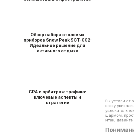
Обзор набора столовых
приборов Snow Peak SCT-002:
Идеальное решение для
активного отдыха
СРА и арбитраж трафика:
ключевые аспекты и
Вы устали от 
стратегии
нотку уникаль
увлекательным
шармом, прост
Итак, давайте
Понимани