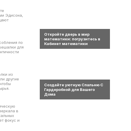
те
ми Эдисона,
щают
0
Откройте дверь в мир
математики: погрузитесь в
собления по
Кабинет математики
 вешалки для
ентичности
олки из
0
или другие
 чтобы
Создайте уютную Спальню С
ырья.
Гардеробной для Вашего
Дома
ическую
зеркала в
кальных
ет фокус и