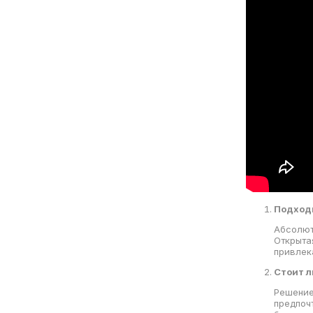
Подходи
Абсолют
Открыта
привлек
Стоит л
Решение
предпоч