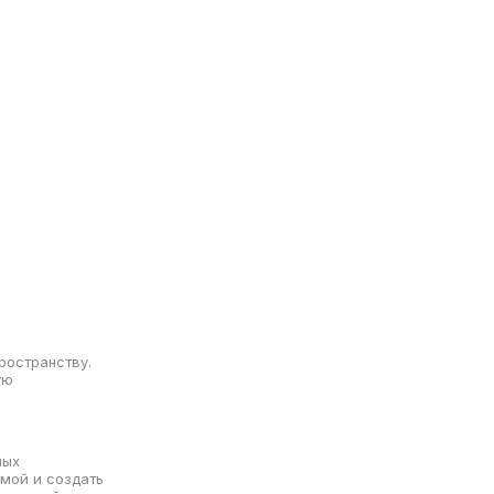
ространству.
ую
ных
ммой и создать