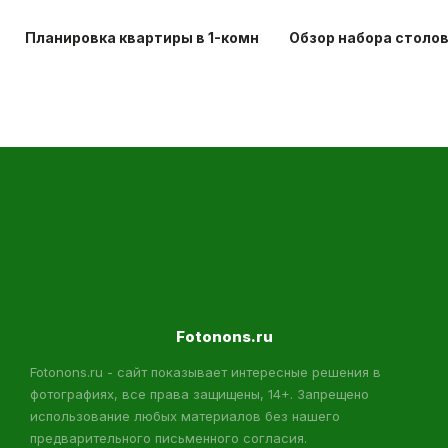
Планировка квартиры в 1-комнатной хрущевке: идеи д
Обзор набора столо
Fotonons.ru
Fotonons.ru - сайт показывает интересные решения в
фотографиях, все права защищены, 14+. Запрещено
использование любых материалов без нашего
предварительного письменного согласия.